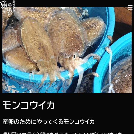
内
容
を
ス
キ
ッ
プ
モンコウイカ
産卵のためにやってくるモンコウイカ