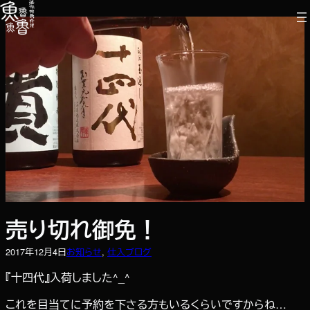
内
容
を
ス
キ
ッ
プ
売り切れ御免！
2017年12月4日
お知らせ
, 
仕入ブログ
『十四代』入荷しました^_^
これを目当てに予約を下さる方もいるくらいですからね…