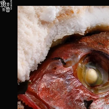
内
容
を
ス
キ
ッ
プ