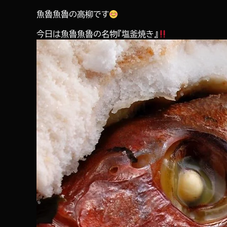
魚魯魚魯の高柳です
今日は魚魯魚魯の名物『塩釜焼き』