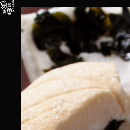
内
容
を
ス
キ
ッ
プ