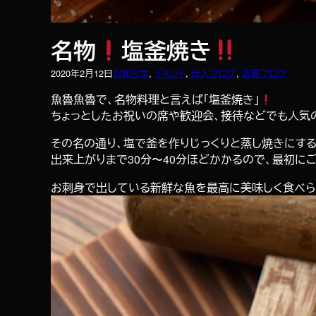
名物
塩釜焼き
2020年2月12日
お知らせ
, 
イベント
, 
仕入ブログ
, 
店長ブログ
魚魯魚魯で、名物料理と言えば「塩釜焼き」
ちょっとしたお祝いの席や歓迎会、接待などでも人気の
その名の通り、塩で釜を作りじっくりと蒸し焼きにす
出来上がりまで30分〜40分ほどかかるので、最初に
お刺身で出している新鮮な魚を最高に美味しく食べられ