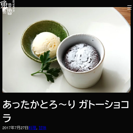
内
容
を
ス
キ
ッ
プ
あったかとろ～り ガトーショコ
ラ
2017年7月27日
料理
, 
甘味