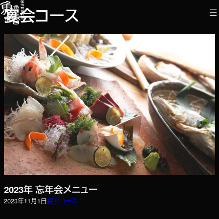
内
宴会コース
容
を
ス
キ
ッ
プ
2023年 忘年会メニュー
2023年11月1日
宴会コース