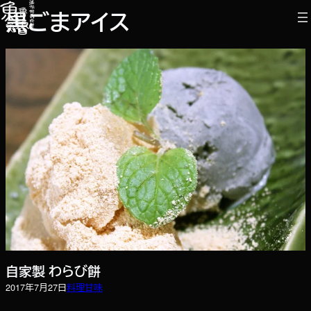
内
黒ごまアイス
容
を
ス
キ
ッ
プ
自家製 わらび餅
2017年7月27日
料理
甘味