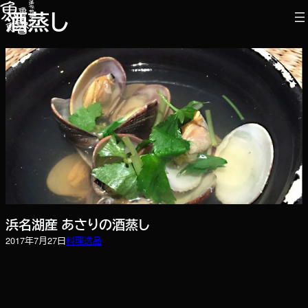
内
酒蒸し
容
を
ス
キ
ッ
プ
浜名湖産 あさりの酒蒸し
2017年7月27日
料理
逸品