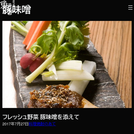
内
豚味噌
容
を
ス
キ
ッ
プ
フレッシュ野菜 豚味噌を添えて
2017年7月27日
料理
焼酎のあて