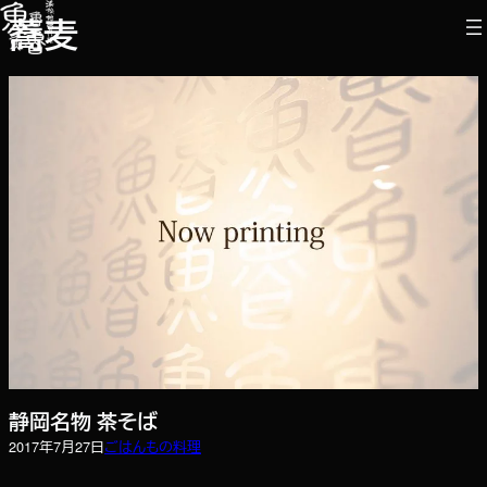
内
蕎麦
容
を
ス
キ
ッ
プ
静岡名物 茶そば
2017年7月27日
ごはんもの
料理