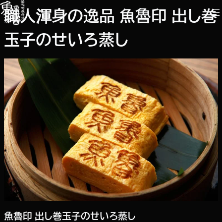
内
職人渾身の逸品 魚魯印 出し巻
容
を
玉子のせいろ蒸し
ス
キ
ッ
プ
魚魯印 出し巻玉子のせいろ蒸し