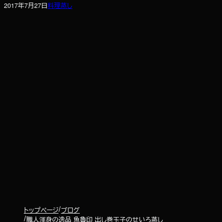
2017年7月27日
料理
蒸し
トップページ
ブログ
職人渾身の逸品 魚魯印 出し巻玉子のせいろ蒸し