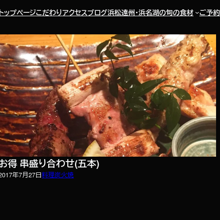
トップページ
こだわり
アクセス
ブログ
浜松遠州・浜名湖の旬の食材
ご予約
お得 串盛り合わせ(五本)
2017年7月27日
料理
炭火焼