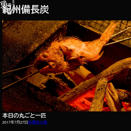
内
紀州備長炭
容
を
ス
キ
ッ
プ
本日の丸ごと一匹
2017年7月27日
料理
炭火焼