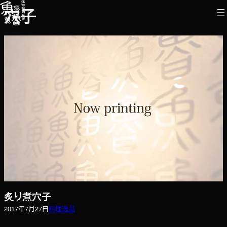
内
穴子
容
を
ス
キ
ッ
プ
炙り煮穴子
2017年7月27日
料理
逸品