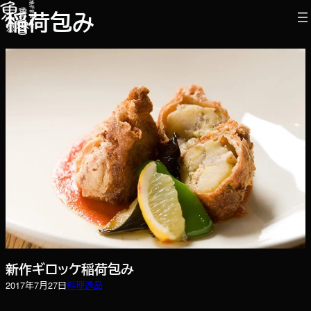
内
稲荷包み
容
を
ス
キ
ッ
プ
新作ギロッケ稲荷包み
2017年7月27日
料理
逸品