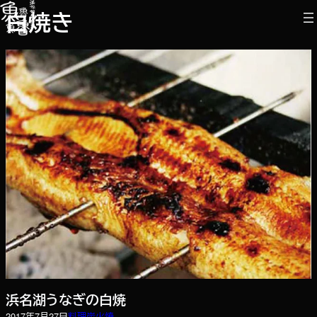
内
白焼き
容
を
ス
キ
ッ
プ
浜名湖うなぎの白焼
2017年7月27日
料理
炭火焼