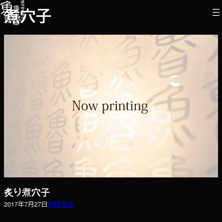
内
煮穴子
容
を
ス
キ
ッ
プ
炙り煮穴子
2017年7月27日
料理
逸品