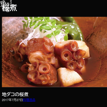
内
桜煮
容
を
ス
キ
ッ
プ
地ダコの桜煮
2017年7月27日
料理
逸品