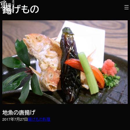
内
揚げもの
容
を
ス
キ
ッ
プ
地魚の唐揚げ
2017年7月27日
揚げもの
料理