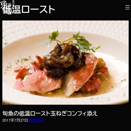
内
低温ロースト
容
を
ス
キ
ッ
プ
旬魚の低温ロースト玉ねぎコンフィ添え
2017年7月27日
料理
逸品