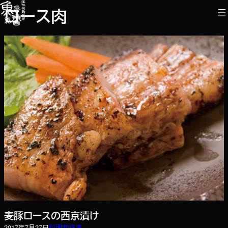
内
ロース肉
容
を
ス
キ
ッ
プ
麦豚ロースの西京漬け
2017年7月27日
料理
西京漬