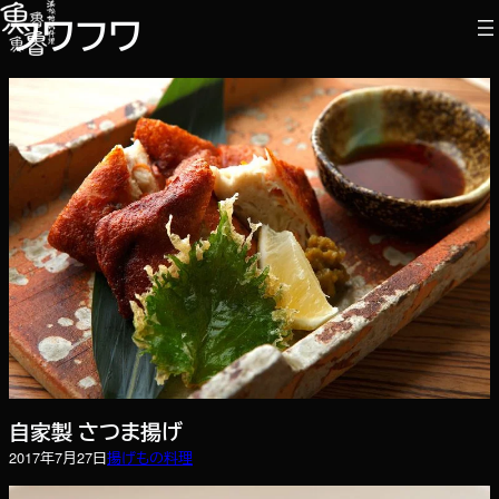
内
フワフワ
容
を
ス
キ
ッ
プ
自家製 さつま揚げ
2017年7月27日
揚げもの
料理