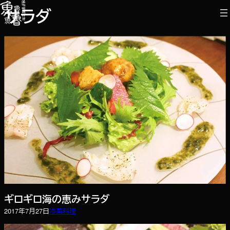
内
サラダ
容
を
ス
キ
ッ
プ
ギロギロ海の恵みサラダ
2017年7月27日
冷菜
料理