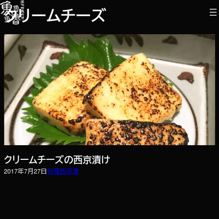
内
クリームチーズ
容
を
ス
キ
ッ
プ
クリームチーズの西京漬け
2017年7月27日
料理
西京漬