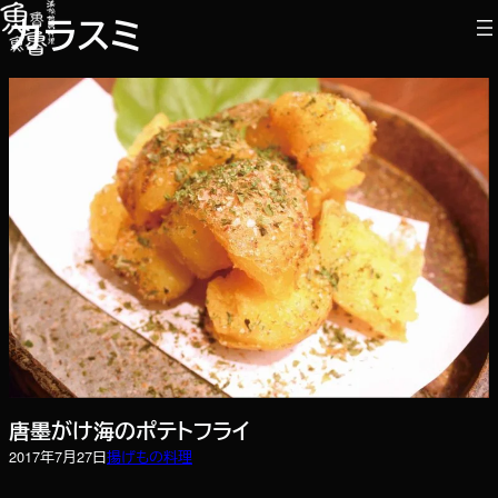
内
カラスミ
容
を
ス
キ
ッ
プ
唐墨がけ海のポテトフライ
2017年7月27日
揚げもの
料理