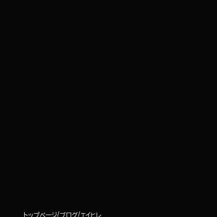
トップページ
ブログ
エイヒレ