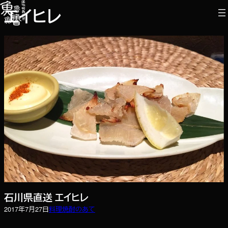
内
エイヒレ
容
を
ス
キ
ッ
プ
石川県直送 エイヒレ
2017年7月27日
料理
焼酎のあて