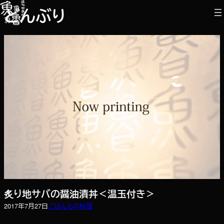
内
どんぶり
容
を
ス
キ
ッ
プ
炙り地サバの醤油漬丼＜温玉付き＞
2017年7月27日
ごはんもの
料理