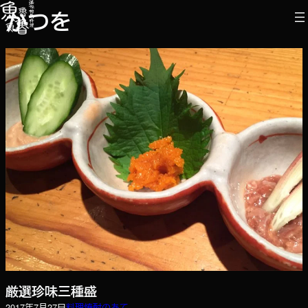
内
かつを
容
を
ス
キ
ッ
プ
厳選珍味三種盛
2017年7月27日
料理
焼酎のあて