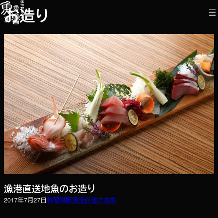
内
お造り
容
を
ス
キ
ッ
プ
漁港直送地魚のお造り
2017年7月27日
料理
舞阪漁港直送の地魚