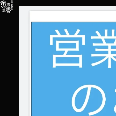
内
容
を
ス
キ
ッ
プ