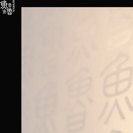
内
容
を
ス
キ
ッ
プ