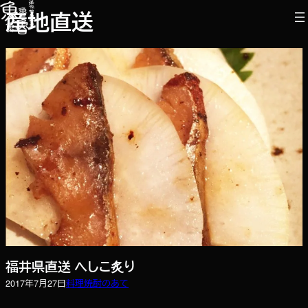
内
産地直送
容
を
ス
キ
ッ
プ
福井県直送 へしこ炙り
2017年7月27日
料理
焼酎のあて