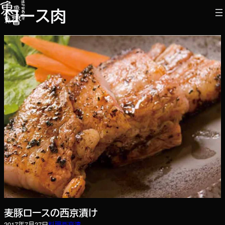
内
ロース肉
容
を
ス
キ
ッ
プ
麦豚ロースの西京漬け
2017年7月27日
料理
西京漬