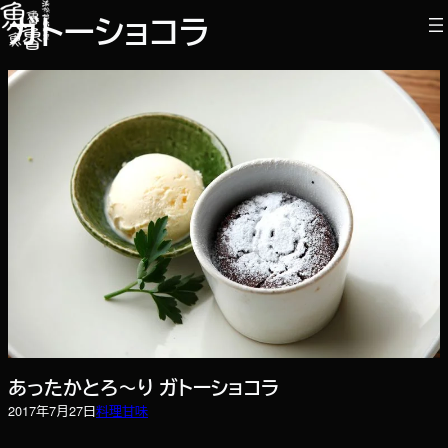
内
ガトーショコラ
容
を
ス
キ
ッ
プ
あったかとろ～り ガトーショコラ
2017年7月27日
料理
甘味