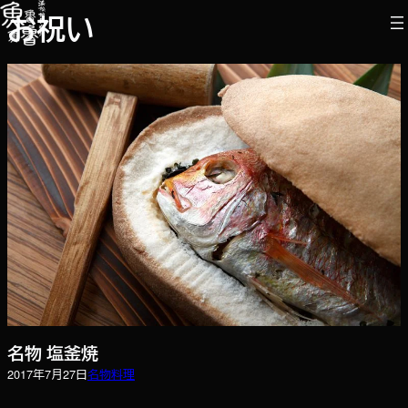
内
お祝い
容
を
ス
キ
ッ
プ
名物 塩釜焼
2017年7月27日
名物
料理